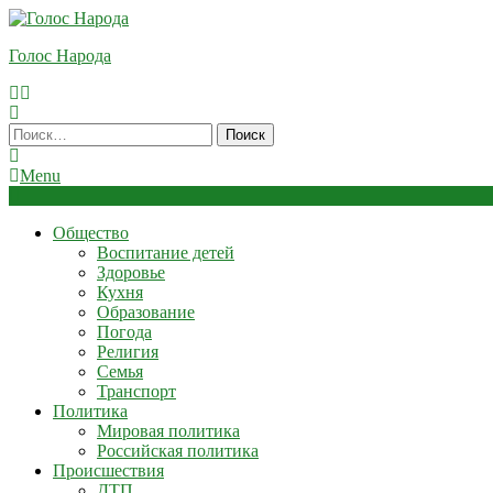
Skip
To
Голос Народа
Content
Найти:
Menu
Общество
Воспитание детей
Здоровье
Кухня
Образование
Погода
Религия
Семья
Транспорт
Политика
Мировая политика
Российская политика
Происшествия
ДТП