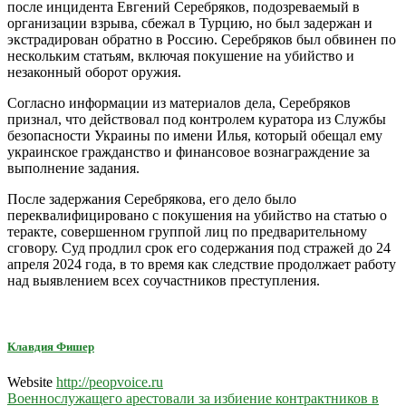
после инцидента Евгений Серебряков, подозреваемый в
организации взрыва, сбежал в Турцию, но был задержан и
экстрадирован обратно в Россию. Серебряков был обвинен по
нескольким статьям, включая покушение на убийство и
незаконный оборот оружия.
Согласно информации из материалов дела, Серебряков
признал, что действовал под контролем куратора из Службы
безопасности Украины по имени Илья, который обещал ему
украинское гражданство и финансовое вознаграждение за
выполнение задания.
После задержания Серебрякова, его дело было
переквалифицировано с покушения на убийство на статью о
теракте, совершенном группой лиц по предварительному
сговору. Суд продлил срок его содержания под стражей до 24
апреля 2024 года, в то время как следствие продолжает работу
над выявлением всех соучастников преступления.
Клавдия Фишер
Website
http://peopvoice.ru
Навигация
Военнослужащего арестовали за избиение контрактников в