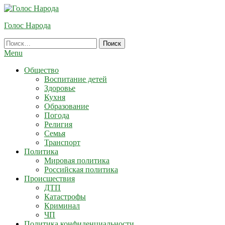
Skip
To
Голос Народа
Content
Найти:
Menu
Общество
Воспитание детей
Здоровье
Кухня
Образование
Погода
Религия
Семья
Транспорт
Политика
Мировая политика
Российская политика
Происшествия
ДТП
Катастрофы
Криминал
ЧП
Политика конфиденциальности