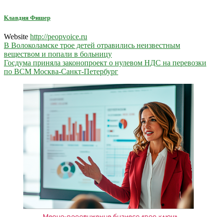
Клавдия Фишер
Website
http://peopvoice.ru
Навигация
В Волоколамске трое детей отравились неизвестным
веществом и попали в больницу
по
Госдума приняла законопроект о нулевом НДС на перевозки
записям
по ВСМ Москва-Санкт-Петербург