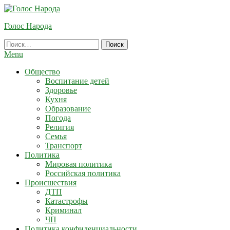
Skip
To
Голос Народа
Content
Найти:
Menu
Общество
Воспитание детей
Здоровье
Кухня
Образование
Погода
Религия
Семья
Транспорт
Политика
Мировая политика
Российская политика
Происшествия
ДТП
Катастрофы
Криминал
ЧП
Политика конфиденциальности