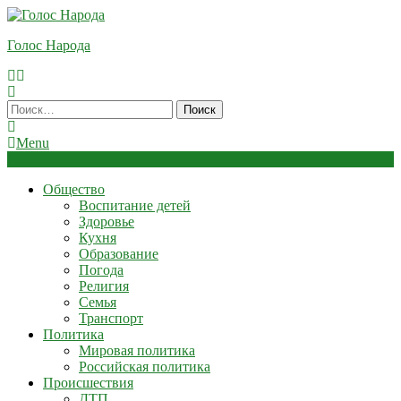
Skip
To
Голос Народа
Content
Найти:
Menu
Общество
Воспитание детей
Здоровье
Кухня
Образование
Погода
Религия
Семья
Транспорт
Политика
Мировая политика
Российская политика
Происшествия
ДТП