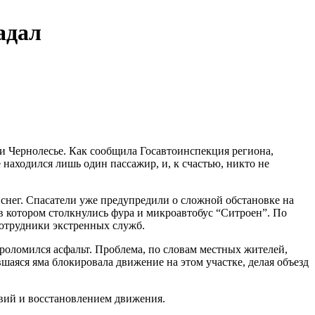
адал
и Чернолесье. Как сообщила Госавтоинспекция региона,
 находился лишь один пассажир, и, к счастью, никто не
снег. Спасатели уже предупредили о сложной обстановке на
 в котором столкнулись фура и микроавтобус “Ситроен”. По
сотрудники экстренных служб.
роломился асфальт. Проблема, по словам местных жителей,
шаяся яма блокировала движение на этом участке, делая объезд
вий и восстановлением движения.