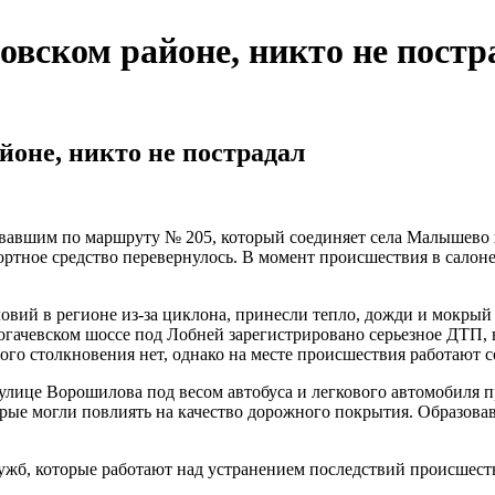
овском районе, никто не постр
йоне, никто не пострадал
овавшим по маршруту № 205, который соединяет села Малышево 
портное средство перевернулось. В момент происшествия в салоне
ий в регионе из-за циклона, принесли тепло, дожди и мокрый 
Рогачевском шоссе под Лобней зарегистрировано серьезное ДТП,
ого столкновения нет, однако на месте происшествия работают 
улице Ворошилова под весом автобуса и легкового автомобиля п
рые могли повлиять на качество дорожного покрытия. Образовав
лужб, которые работают над устранением последствий происшест