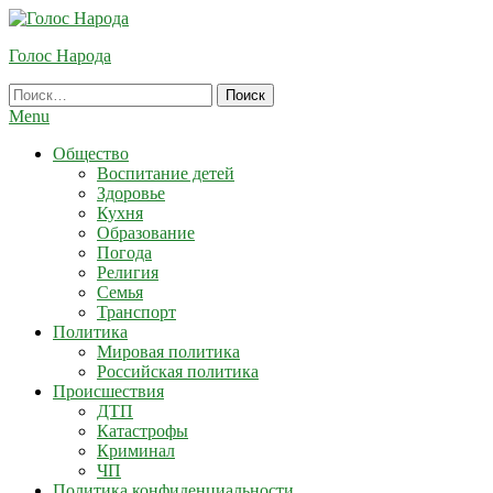
Skip
To
Голос Народа
Content
Найти:
Menu
Общество
Воспитание детей
Здоровье
Кухня
Образование
Погода
Религия
Семья
Транспорт
Политика
Мировая политика
Российская политика
Происшествия
ДТП
Катастрофы
Криминал
ЧП
Политика конфиденциальности