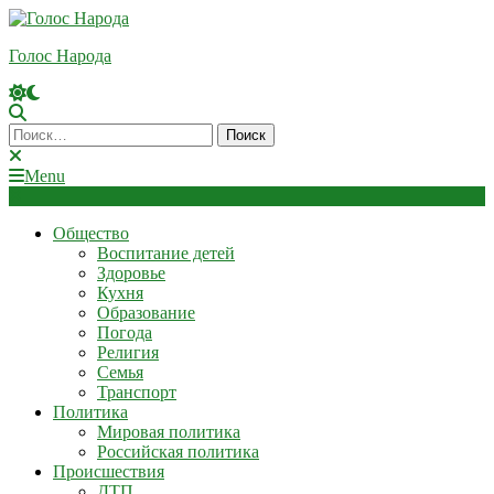
Skip
To
Голос Народа
Content
Найти:
Menu
Общество
Воспитание детей
Здоровье
Кухня
Образование
Погода
Религия
Семья
Транспорт
Политика
Мировая политика
Российская политика
Происшествия
ДТП