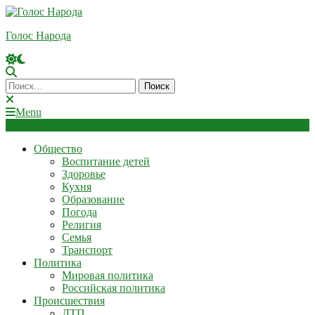
Skip
To
Голос Народа
Content
Найти:
Menu
Общество
Воспитание детей
Здоровье
Кухня
Образование
Погода
Религия
Семья
Транспорт
Политика
Мировая политика
Российская политика
Происшествия
ДТП