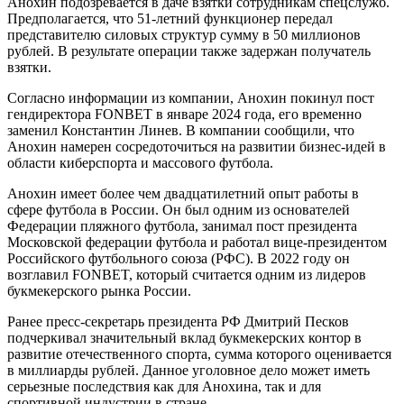
Анохин подозревается в даче взятки сотрудникам спецслужб.
Предполагается, что 51-летний функционер передал
представителю силовых структур сумму в 50 миллионов
рублей. В результате операции также задержан получатель
взятки.
Согласно информации из компании, Анохин покинул пост
гендиректора FONBET в январе 2024 года, его временно
заменил Константин Линев. В компании сообщили, что
Анохин намерен сосредоточиться на развитии бизнес-идей в
области киберспорта и массового футбола.
Анохин имеет более чем двадцатилетний опыт работы в
сфере футбола в России. Он был одним из основателей
Федерации пляжного футбола, занимал пост президента
Московской федерации футбола и работал вице-президентом
Российского футбольного союза (РФС). В 2022 году он
возглавил FONBET, который считается одним из лидеров
букмекерского рынка России.
Ранее пресс-секретарь президента РФ Дмитрий Песков
подчеркивал значительный вклад букмекерских контор в
развитие отечественного спорта, сумма которого оценивается
в миллиарды рублей. Данное уголовное дело может иметь
серьезные последствия как для Анохина, так и для
спортивной индустрии в стране.