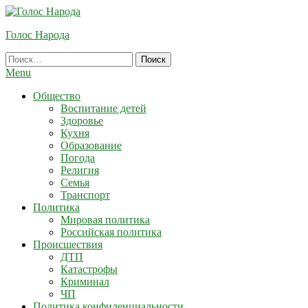
Skip
To
Голос Народа
Content
Найти:
Menu
Общество
Воспитание детей
Здоровье
Кухня
Образование
Погода
Религия
Семья
Транспорт
Политика
Мировая политика
Российская политика
Происшествия
ДТП
Катастрофы
Криминал
ЧП
Политика конфиденциальности