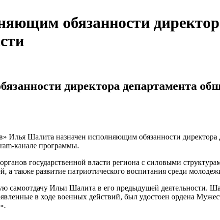
няющим обязанности директор
асти
язанности директора департамента общ
в» Илья Шалита назначен исполняющим обязанности директора д
gram-канале программы.
 органов государственной власти региона с силовыми структура
й, а также развитие патриотического воспитания среди молодеж
ю самоотдачу Ильи Шалита в его предыдущей деятельности. Ша
проявленные в ходе военных действий, был удостоен ордена Мужес
».