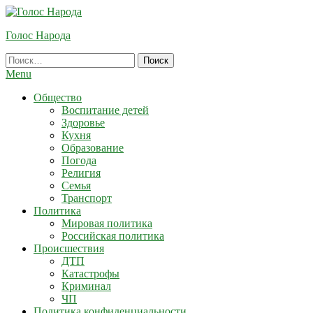
Skip
To
Голос Народа
Content
Найти:
Menu
Общество
Воспитание детей
Здоровье
Кухня
Образование
Погода
Религия
Семья
Транспорт
Политика
Мировая политика
Российская политика
Происшествия
ДТП
Катастрофы
Криминал
ЧП
Политика конфиденциальности