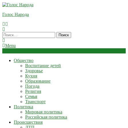
Skip
To
Голос Народа
Content
Найти:
Menu
Общество
Воспитание детей
Здоровье
Кухня
Образование
Погода
Религия
Семья
Транспорт
Политика
Мировая политика
Российская политика
Происшествия
ДТП