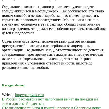
Отдельное внимание правоохранителями уделено даче в
аренду аккаунтов в мессенджерах. Как сообщается, это стало
новым способом легкого заработка, что может привести к
серьезным правовым последствиям. Мошенники активно
вовлекают молодежь в эту практику, обещая значительные
вознаграждения, что делает ее особенно привлекательной для
детей и подростков.
Сдача аккаунтов может использоваться для организации
преступлений, шантажа или вербовки в запрещенные
организации. По данным МВД, ответственность за действия,
совершенные через арендуемые аккаунты, в первую очередь
ляжет на их формального владельца, что создает риск
привлечения к уголовной ответственности, вплоть до
реального лишения свободы.
Клавдия Фишер
Website
http://peopvoice.ru
Навигация
В России рассматривают налоговый вычет на поездки на
такси для семей с детьми
по
Столкновение танкера и контейнеровоза в Северном море: