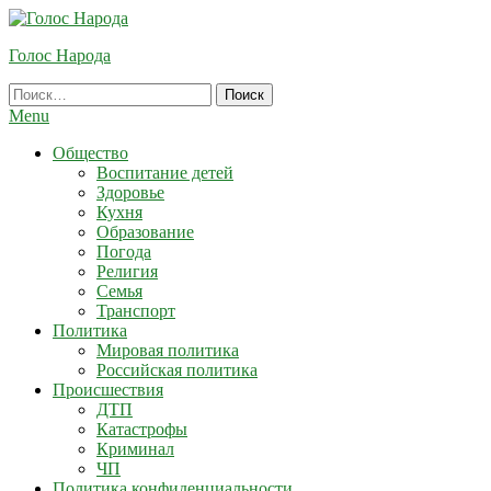
Skip
To
Голос Народа
Content
Найти:
Menu
Общество
Воспитание детей
Здоровье
Кухня
Образование
Погода
Религия
Семья
Транспорт
Политика
Мировая политика
Российская политика
Происшествия
ДТП
Катастрофы
Криминал
ЧП
Политика конфиденциальности