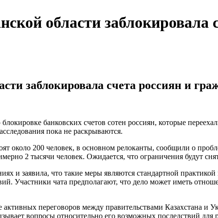
нской области заблокировала с
асти заблокировала счета россиян и гра
блокировке банковских счетов сотен россиян, которые переехал
асследования пока не раскрываются.
тоят около 200 человек, в основном релоканты, сообщили о проб
мерно 2 тысячи человек. Ожидается, что ограничения будут сня
х и заявила, что такие меры являются стандартной практикой в
вий. Участники чата предполагают, что дело может иметь отнош
не активных переговоров между правительствами Казахстана и У
ызывает вопросы относительно его возможных последствий для 