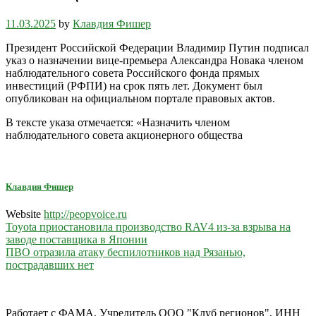
11.03.2025
by
Клавдия Фишер
Президент Российской Федерации Владимир Путин подписал
указ о назначении вице-премьера Александра Новака членом
наблюдательного совета Российского фонда прямых
инвестиций (РФПИ) на срок пять лет. Документ был
опубликован на официальном портале правовых актов.
В тексте указа отмечается: «Назначить членом
наблюдательного совета акционерного общества
Клавдия Фишер
Website
http://peopvoice.ru
Навигация
Toyota приостановила производство RAV4 из-за взрыва на
заводе поставщика в Японии
по
ПВО отразила атаку беспилотников над Рязанью,
записям
пострадавших нет
Работает с ФАМА. Учредитель ООО "Клуб регионов", ИНН