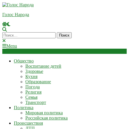
Skip
To
Голос Народа
Content
Найти:
Menu
Общество
Воспитание детей
Здоровье
Кухня
Образование
Погода
Религия
Семья
Транспорт
Политика
Мировая политика
Российская политика
Происшествия
ДТП