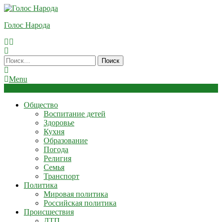
Skip
To
Голос Народа
Content
Найти:
Menu
Общество
Воспитание детей
Здоровье
Кухня
Образование
Погода
Религия
Семья
Транспорт
Политика
Мировая политика
Российская политика
Происшествия
ДТП