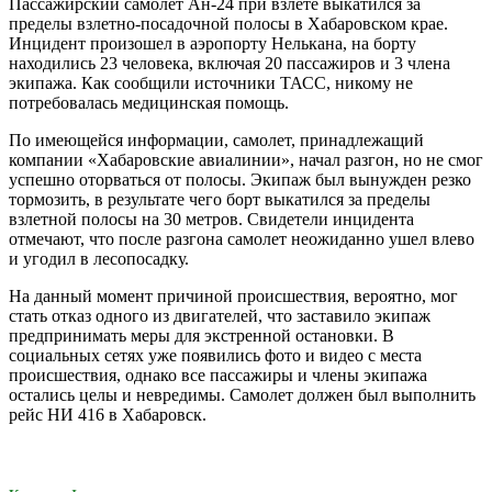
Пассажирский самолет Ан-24 при взлете выкатился за
пределы взлетно-посадочной полосы в Хабаровском крае.
Инцидент произошел в аэропорту Нелькана, на борту
находились 23 человека, включая 20 пассажиров и 3 члена
экипажа. Как сообщили источники ТАСС, никому не
потребовалась медицинская помощь.
По имеющейся информации, самолет, принадлежащий
компании «Хабаровские авиалинии», начал разгон, но не смог
успешно оторваться от полосы. Экипаж был вынужден резко
тормозить, в результате чего борт выкатился за пределы
взлетной полосы на 30 метров. Свидетели инцидента
отмечают, что после разгона самолет неожиданно ушел влево
и угодил в лесопосадку.
На данный момент причиной происшествия, вероятно, мог
стать отказ одного из двигателей, что заставило экипаж
предпринимать меры для экстренной остановки. В
социальных сетях уже появились фото и видео с места
происшествия, однако все пассажиры и члены экипажа
остались целы и невредимы. Самолет должен был выполнить
рейс НИ 416 в Хабаровск.