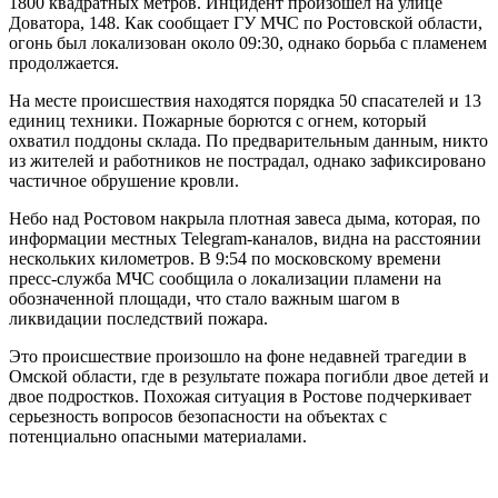
1800 квадратных метров. Инцидент произошел на улице
Доватора, 148. Как сообщает ГУ МЧС по Ростовской области,
огонь был локализован около 09:30, однако борьба с пламенем
продолжается.
На месте происшествия находятся порядка 50 спасателей и 13
единиц техники. Пожарные борются с огнем, который
охватил поддоны склада. По предварительным данным, никто
из жителей и работников не пострадал, однако зафиксировано
частичное обрушение кровли.
Небо над Ростовом накрыла плотная завеса дыма, которая, по
информации местных Telegram-каналов, видна на расстоянии
нескольких километров. В 9:54 по московскому времени
пресс-служба МЧС сообщила о локализации пламени на
обозначенной площади, что стало важным шагом в
ликвидации последствий пожара.
Это происшествие произошло на фоне недавней трагедии в
Омской области, где в результате пожара погибли двое детей и
двое подростков. Похожая ситуация в Ростове подчеркивает
серьезность вопросов безопасности на объектах с
потенциально опасными материалами.