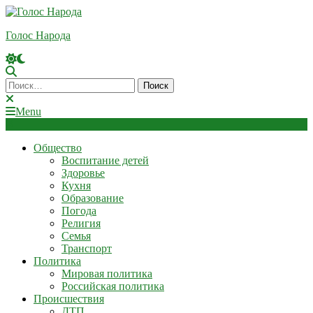
Skip
To
Голос Народа
Content
Найти:
Menu
Общество
Воспитание детей
Здоровье
Кухня
Образование
Погода
Религия
Семья
Транспорт
Политика
Мировая политика
Российская политика
Происшествия
ДТП