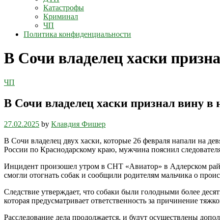
Катастрофы
Криминал
ЧП
Политика конфиденциальности
В Сочи владелец хаски призна
ЧП
В Сочи владелец хаски признал вину в
27.02.2025
by
Клавдия Фишер
В Сочи владелец двух хаски, которые 26 февраля напали на д
России по Краснодарскому краю, мужчина пояснил следователям
Инцидент произошел утром в СНТ «Авиатор» в Адлерском районе
смогли отогнать собак и сообщили родителям мальчика о про
Следствие утверждает, что собаки были голодными более десят
которая предусматривает ответственность за причинение тяжко
Расследование дела продолжается, и будут осуществлены допо