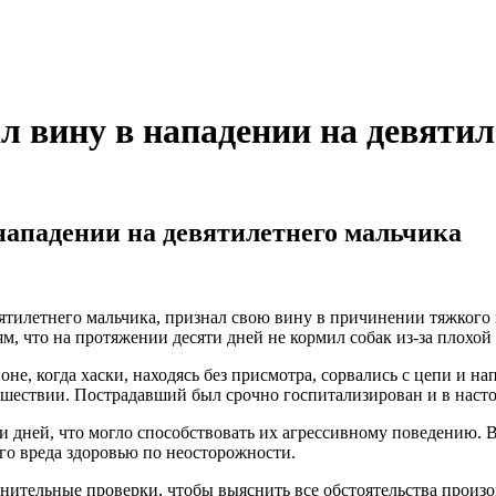
л вину в нападении на девяти
 нападении на девятилетнего мальчика
евятилетнего мальчика, признал свою вину в причинении тяжког
, что на протяжении десяти дней не кормил собак из-за плохой
, когда хаски, находясь без присмотра, сорвались с цепи и на
исшествии. Пострадавший был срочно госпитализирован и в нас
и дней, что могло способствовать их агрессивному поведению. В
го вреда здоровью по неосторожности.
лнительные проверки, чтобы выяснить все обстоятельства прои