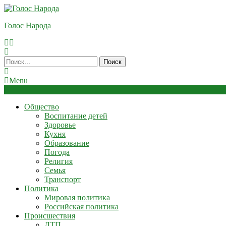
Skip
To
Голос Народа
Content
Найти:
Menu
Общество
Воспитание детей
Здоровье
Кухня
Образование
Погода
Религия
Семья
Транспорт
Политика
Мировая политика
Российская политика
Происшествия
ДТП