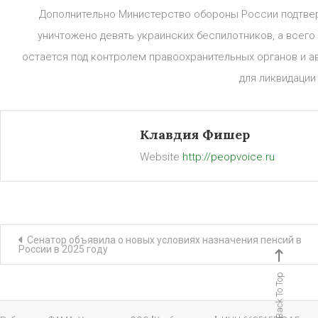
Дополнительно Министерство обороны России подтвер
уничтожено девять украинских беспилотников, а всего 
остается под контролем правоохранительных органов и 
для ликвидации
Клавдия Фишер
Website
http://peopvoice.ru
Навигация
Сенатор объявила о новых условиях назначения пенсий в
России в 2025 году
по
Back To Top
записям