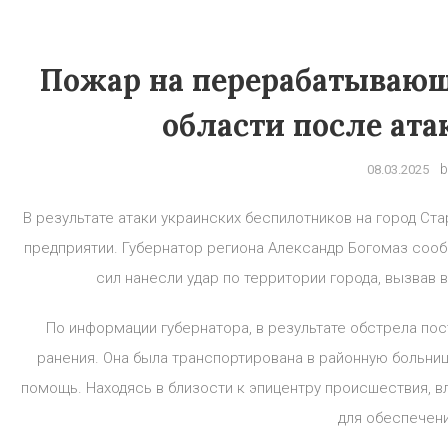
Пожар на перерабатывающ
области после ат
b
08.03.2025
В результате атаки украинских беспилотников на город С
предприятии. Губернатор региона Александр Богомаз соо
сил нанесли удар по территории города, вызвав
По информации губернатора, в результате обстрела по
ранения. Она была транспортирована в районную больниц
помощь. Находясь в близости к эпицентру происшествия, 
для обеспечени